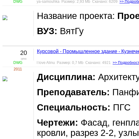
DWG
ya-samouhka Размер: 2,93 Mb Скачано: 6209
>> Подроб
Название проекта:
Прое
ВУЗ:
ВятГу
Курсовой - Промышленное здание - Кузнеч
20
цена
DWG
I love Alinu Размер: 0,7 Mb Скачано: 4921
>> Подробнос
2011
Дисциплина:
Архитект
Преподаватель:
Панфи
Специальность:
ПГС
Чертежи:
Фасад, генпла
кровли, разрез 2-2, узл