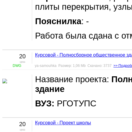
плиты перекрытия, узлы.
Пояснилка
: -
Работа была сдана с от
Курсовой - Полносборное общественное зд
20
цена
DWG
ya-samouhka Размер: 1,06 Mb Скачано: 3737
>> Подроб
Название проекта:
Полн
здание
ВУЗ:
РГОТУПС
Курсовой - Проект школы
20
цена