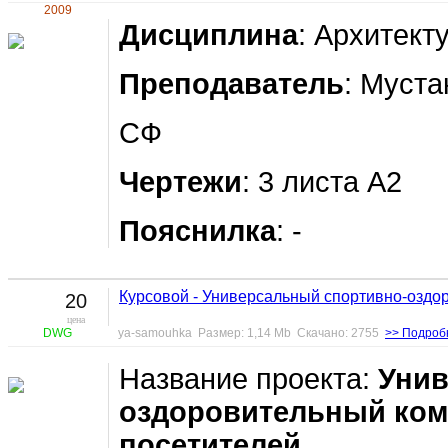
2009
Дисциплина
: Архитект
Преподаватель
: Муст
СФ
Чертежи
: 3 листа А2
Пояснилка
: -
Курсовой - Универсальный спортивно-оздо
20
цена
DWG
ya-samouhka Размер: 1,14 Mb Скачано: 2755
>> Подроб
Название проекта:
Унив
оздоровительный комп
посетителей