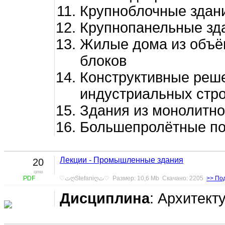
Крупноблочные здан
Крупнопанельные зд
Жилые дома из объё
блоков
Конструктивные реш
индустриальных стр
Здания из монолитно
Большепролётные п
Лекции - Промышленные здания
20
цена
PDF
♡ٿღStefaniღٿ♡ Размер: 10,6 Mb Скачано: 2205
>> По
Дисциплина
: Архитект