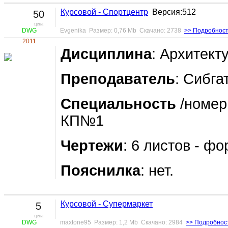
Курсовой - Спортцентр
Версия:512
50
цена
DWG
Evgenika Размер: 0,76 Mb Скачано: 2738
>> Подробнос
2011
Дисциплина
: Архитект
Преподаватель
: Сибга
Специальность
/номер
КП№1
Чертежи
: 6 листов - фо
Пояснилка
: нет.
Курсовой - Супермаркет
5
цена
DWG
maxtone95 Размер: 1,2 Mb Скачано: 2984
>> Подробнос