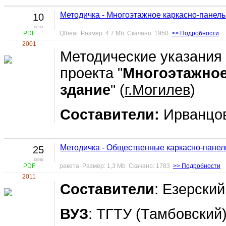
Методичка - Многоэтажное каркасно-панель
10
цена
PDF
Qlbeat Размер: 4.7 Mb Скачано: 1950
>> Подробности
2001
Методические указания
проекта "
Многоэтажное
здание
" (
г.Могилев
)
Составители:
Ирванцов
Методичка - Общественные каркасно-панел
25
цена
PDF
ракета Размер: 1,3 Mb Скачано: 1783
>> Подробности
2011
Составители
: Езерский
ВУЗ
: ТГТУ (Тамбовский