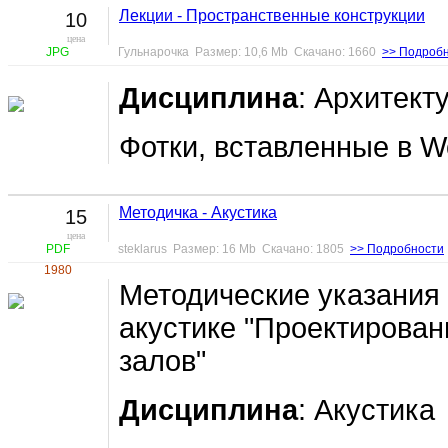
Лекции - Пространственные конструкции
10
цена
JPG
Гульнарочка Размер: 10,6 Mb Скачано: 1660
>> Подроб
Дисциплина
: Архитект
Фотки, вставленные в W
Методичка - Акустика
15
цена
PDF
steklarus Размер: 16 Mb Скачано: 1805
>> Подробности
1980
Методические указания
акустике "Проектирован
залов"
Дисциплина
: Акустика