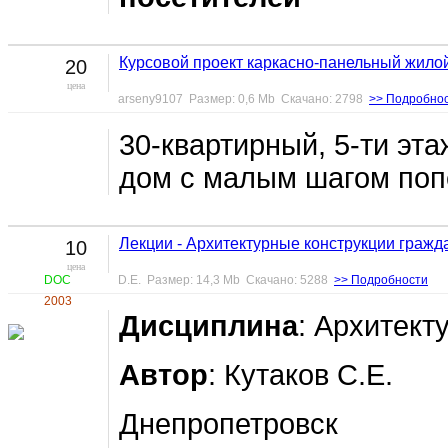
Курсовой проект каркасно-панельный жило
20
цена
arseny9107 Размер: 0,6 Mb Скачано: 2798
>> Подробно
30-квартирный, 5-ти эт
дом с малым шагом поп
Лекции - Архитектурные конструкции гражд
10
цена
DOC
D.E. Размер: 14,3 Mb Скачано: 5288
>> Подробности
2003
Дисциплина
: Архитект
Автор
: Кутаков С.Е.
Днепропетровск