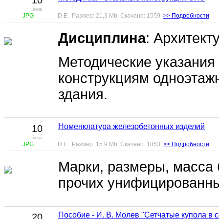
цена
JPG
D.E. Размер: 21,3 Mb Скачано: 1559
>> Подробности
Дисциплина
: Архитек
Методические указания 
конструкциям одноэтаж
здания.
Номенклатура железобетонных изделий
10
цена
JPG
D.E. Размер: 15.9 Mb Скачано: 1853
>> Подробности
Марки, размеры, масса 
прочих унифицированны
Пособие - И. В. Молев "Сетчатые купола в 
20