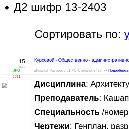
Д2 шифр 13-2403
Сортировать по:
Курсовой - Общественно - административн
15
цена
JPG
almazxxl Размер: 5,61 Mb Скачано: 3429
>> Подробност
2011
Дисциплина
: Архитект
Преподаватель
: Кашап
Специальность
/номер
Чертежи
: Генплан, раз