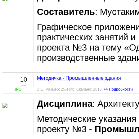
Составитель
: Мустаким
Графическое приложени
практических занятий и
проекта №3 на тему «О
производственные здан
Методичка - Промышленные здания
10
цена
JPG
D.E. Размер: 25,4 Mb Скачано: 2815
>> Подробности
Дисциплина
: Архитек
Методические указания 
проекту №3 -
Промышле