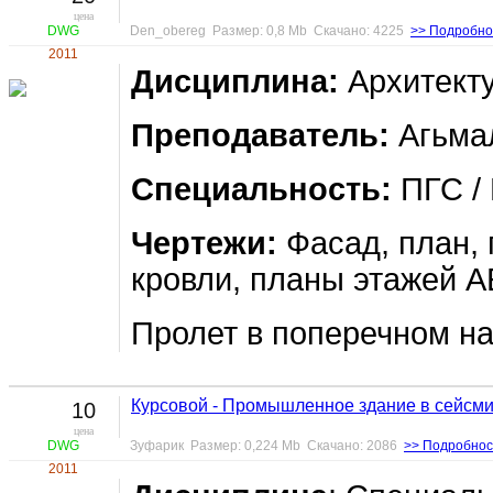
цена
DWG
Den_obereg Размер: 0,8 Mb Скачано: 4225
>> Подробно
2011
Дисциплина:
Архитект
Преподаватель:
Агьмал
Специальность:
ПГС / 
Чертежи:
Фасад, план, 
кровли, планы этажей А
Пролет в поперечном на
Курсовой - Промышленное здание в сейсм
10
цена
DWG
Зуфарик Размер: 0,224 Mb Скачано: 2086
>> Подробнос
2011