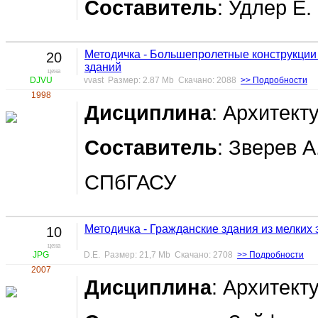
Составитель
: Удлер Е.
Методичка - Большепролетные конструкци
20
зданий
цена
DJVU
vvast Размер: 2.87 Mb Скачано: 2088
>> Подробности
1998
Дисциплина
: Архитект
Составитель
: Зверев А
СПбГАСУ
Методичка - Гражданские здания из мелких
10
цена
JPG
D.E. Размер: 21,7 Mb Скачано: 2708
>> Подробности
2007
Дисциплина
: Архитект