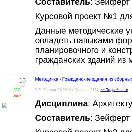
Составитель
: Зейферт 
Курсовой проект №1 дл
Данные методические у
овладеть навыками фо
планировочного и конст
гражданских зданий из 
Методичка - Гражданские здания из сборны
10
цена
JPG
D.E. Размер: 26.29 Mb Скачано: 2171
>> Подробности
2007
Дисциплина
: Архитект
Составитель
: Зейферт 