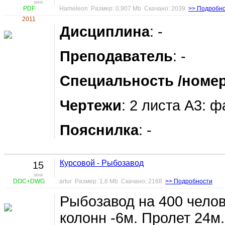
цена
PDF
Hameleon Размер: 0,907 Mb Скачано: 2039
>> Подробн
2011
Дисциплина
: -
Преподаватель
: -
Специальность /номер
Чертежи
: 2 листа А3: ф
Пояснилка
: -
Курсовой - Рыбозавод
15
цена
DOC+DWG
artur Размер: 1,6 Mb Скачано: 2168
>> Подробности
Рыбозавод на 400 челов
колонн -6м. Пролет 24м.