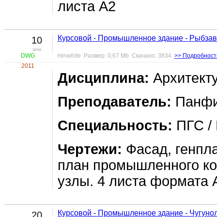
листа А2
Курсовой - Промышленное здание - Рыбзав
10
цена
DWG
minwhite Размер: 0,67 Mb Скачано: 3834
>> Подробност
2011
Дисциплина:
Архитект
Преподаватель:
Панфи
Специальность:
ПГС / 
Чертежи:
Фасад, генпла
план промышленного ко
узлы. 4 листа формата 
Курсовой - Промышленное здание - Чугуно
20