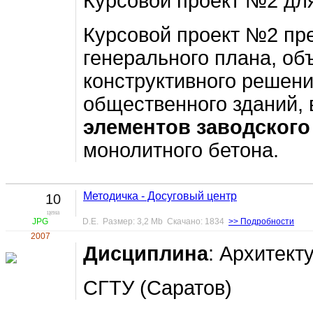
Курсовой проект №2 дл
Курсовой проект №2 пр
генерального плана, об
конструктивного решени
общественного зданий,
элементов заводского
монолитного бетона.
Методичка - Досуговый центр
10
цена
JPG
D.E. Размер: 3,2 Mb Скачано: 1834
>> Подробности
2007
Дисциплина
: Архитект
СГТУ (Саратов)