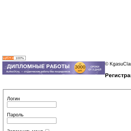
© KgasuClan
Регистра
Логин
Пароль