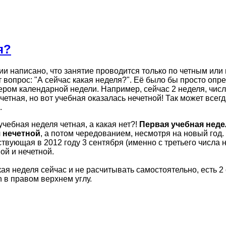
я?
ии написано, что занятие проводится только по четным или
т вопрос: "А сейчас какая неделя?". Её было бы просто опре
ером календарной недели. Например, сейчас 2 неделя, числ
четная, но вот учебная оказалась нечетной! Так может всег
.
учебная неделя четная, а какая нет?!
Первая учебная неде
 нечетной
, а потом чередованием, несмотря на новый год.
твующая в 2012 году 3 сентября (именно с третьего числа 
ой и нечетной.
кая неделя сейчас и не расчитывать самостоятельно, есть 2
 в правом верхнем углу.