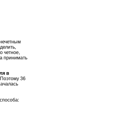
 нечетным
делить,
о четное,
да принимать
ля в
 Поэтому 36
началась
 способа: