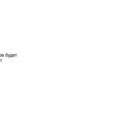
ов будет
т