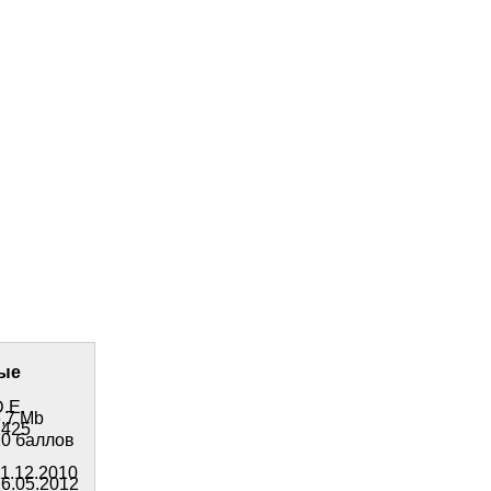
ые
.E.
,7 Mb
1425
10 баллов
1.12.2010
6.05.2012