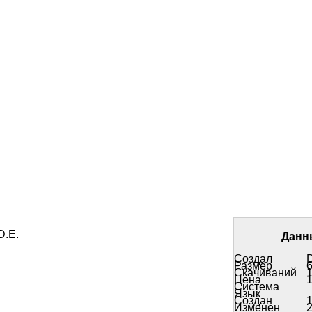
D.E.
Данн
Создал
D
Размер
6
Скачиваний
Цена
Система
Язык
Создан
1
Изменен
2