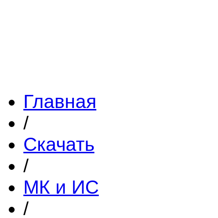
Главная
/
Скачать
/
МК и ИС
/