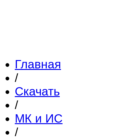
Главная
/
Скачать
/
МК и ИС
/