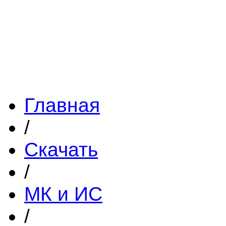
Главная
/
Скачать
/
МК и ИС
/