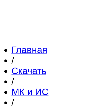
Главная
/
Скачать
/
МК и ИС
/