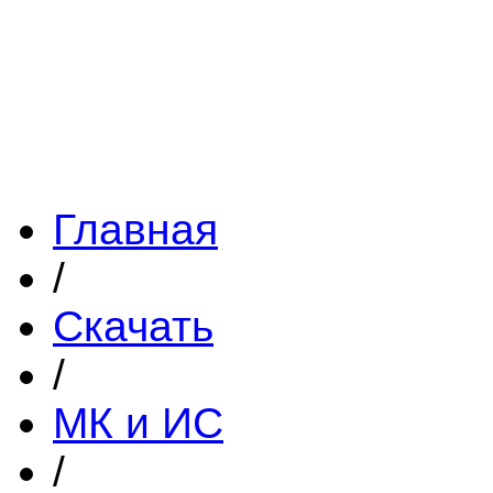
Главная
/
Скачать
/
МК и ИС
/