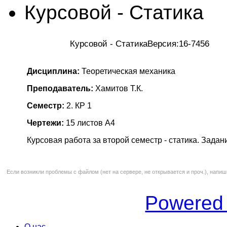
Курсовой - Статика
Курсовой - СтатикаВерсия:16-7456
Дисциплина:
Теоретическая механика
Преподаватель:
Хамитов Т.К.
Семестр:
2. КР 1
Чертежи:
15 листов А4
Курсовая работа за второй семестр - статика. Задани
Если возникли проблемы с файлом (нет на сервере, не открывается и проч.), напиш
Powered
О нас