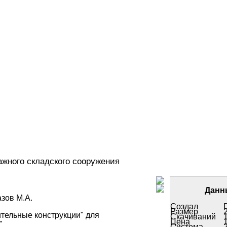
ажного складского сооружения
Данн
зов М.А.
Создал
Размер
ительные конструкции" для
Скачиваний
Цена
"
Система