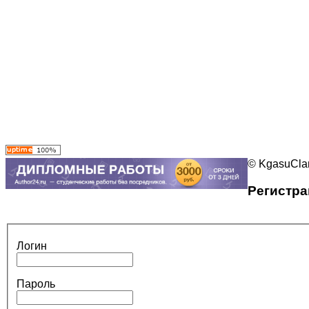
© KgasuClan
Регистра
Логин
Пароль