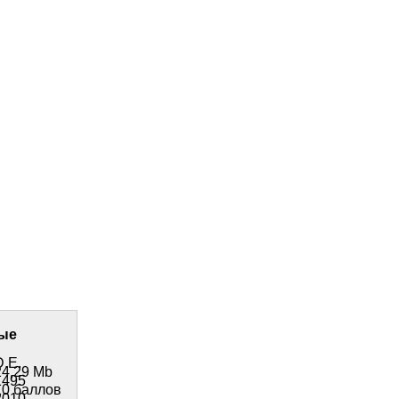
ые
D.E.
24,29 Mb
1495
10 баллов
2010