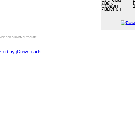
Язык
Создан
Изменен
ите это в комментариях.
red by
jDownloads