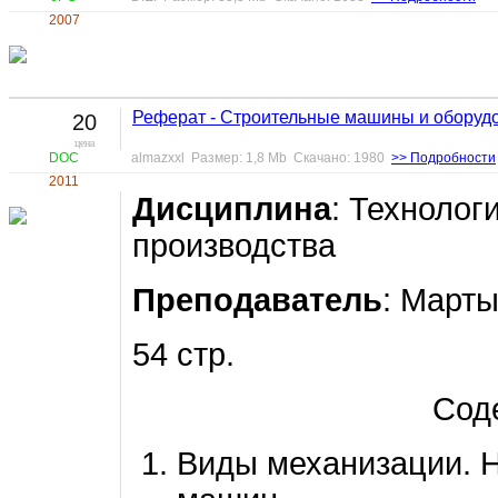
2007
Реферат - Строительные машины и оборуд
20
цена
DOC
almazxxl Размер: 1,8 Mb Скачано: 1980
>> Подробности
2011
Дисциплина
: Технолог
производства
Преподаватель
: Март
54 стр.
Сод
Виды механизации. 