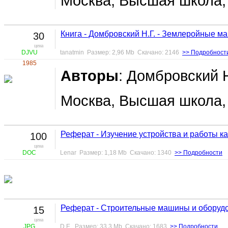
Москва, Высшая школа, 
Книга - Домбровский Н.Г. - Землеройные 
30
цена
DJVU
tanatmin Размер: 2,96 Mb Скачано: 2146
>> Подробност
1985
Авторы
: Домбровский Н
Москва, Высшая школа, 
Реферат - Изучение устройства и работы к
100
цена
DOC
Lenar Размер: 1,18 Mb Скачано: 1340
>> Подробности
Реферат - Строительные машины и оборуд
15
цена
JPG
D.E. Размер: 33,3 Mb Скачано: 1683
>> Подробности