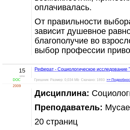
оплачивалась.
От правильности выбор
зависит душевное равн
благополучие во взрос
выбор профессии привод
Реферат - Социологическое исследование 
15
цена
DOC
Грешник Размер: 0,034 Mb Скачано: 1893
>> Подробнос
2009
Дисциплина:
Социолог
Преподаватель:
Мусаев
20 страниц