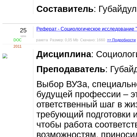
Составитель
: Губайду
Реферат - Социологическое исследование 
25
цена
DOC
ракета Размер: 0,05 Mb Скачано: 1660
>> Подробности
2011
Дисциплина
: Социолог
Преподаватель
: Губай
Выбор ВУЗа, специально
будущей профессии – э
ответственный шаг в жи
требующий подготовки и
чтобы работа соответс
возможностям, приносил