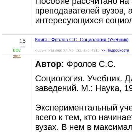
Пособие рассчитано на 
преподавателей вузов, а
интересующихся социол
Книга - Фролов С.С. Социология (Учебник)
15
цена
DOC
kjuby-7 Размер: 0,4 Mb Скачано: 4915
>> Подробности
2011
Автор:
Фролов С.С.
Социология. Учебник. 
заведений. М.: Наука, 19
Экспериментальный уч
всего к тем, кто начина
вузах. В нем в максима