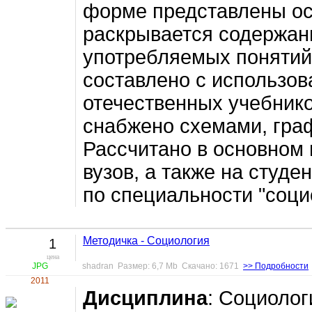
форме представлены ос
раскрывается содержан
употребляемых понятий
составлено с использо
отечественных учебнико
снабжено схемами, гра
Рассчитано в основном 
вузов, а также на студе
по специальности "соци
Методичка - Социология
1
цена
JPG
shadran Размер: 6,7 Mb Скачано: 1671
>> Подробности
2011
Дисциплина
: Социолог