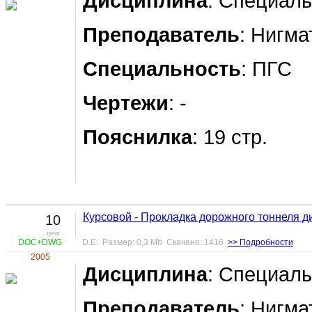
Дисциплина
: Специал
Преподаватель
: Нигма
Специальность
: ПГС
Чертежи
: -
Пояснилка
: 19 стр.
Курсовой - Прокладка дорожного тоннеля 
10
цена
DOC+DWG
D.E. Размер: 0,3 Mb Скачано: 1416
>> Подробности
2005
Дисциплина
: Специал
Преподаватель
: Нигма