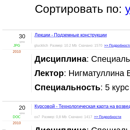
Сортировать по:
Лекции - Подземные конструкции
30
цена
JPG
glucklich Размер: 10.2 Mb Скачано: 1570
>> Подробност
2010
Дисциплина
: Специал
Лектор
: Нигматуллина 
Специальность
: 5 кур
Курсовой - Технологическая карта на возве
20
цена
DOC
ox7 Размер: 0,8 Mb Скачано: 1417
>> Подробности
2010