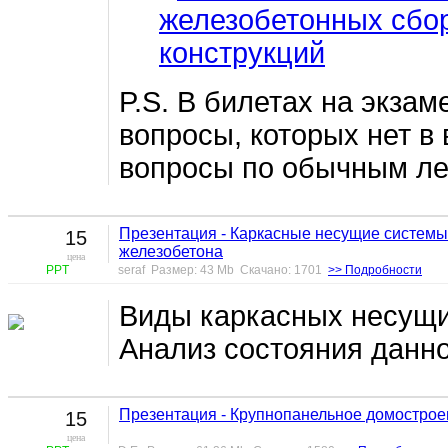
железобетонных сбо
конструкций
P.S. В билетах на экзам
вопросы, которых нет в 
вопросы по обычным л
Презентация - Каркасные несущие системы 
15
железобетона
цена
PPT
seraf Размер: 43 Mb Скачано: 1701
>> Подробности
Виды каркасных несущих
Анализ состояния данно
Презентация - Крупнопанельное домострое
15
цена