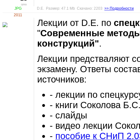
цена
JPG
D.E. Размер: 47.1 Mb Скачано: 2203
>> Подробности
2011
Лекции от D.E. по
спец
"
Современные методы
конструкций"
.
Лекции предстваляют со
экзамену. Ответы соста
источников:
- лекции по спецкур
- книги Соколова Б.С
- слайды
- видео лекции Сокол
-
пособие к СНиП 2.0