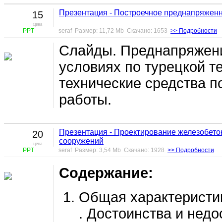
Презентация - Построечное преднапряженн
15
цена
PPT
seraf Размер: 11,72 Mb Скачано: 1653
>> Подробности
Слайды. Преднапряжени
условиях по турецкой т
технические средства п
работы.
Презентация - Проектирование железобето
20
сооружений
цена
PPT
seraf Размер: 3,54 Mb Скачано: 1928
>> Подробности
Содержание:
Общая характеристи
. Достоинства и нед