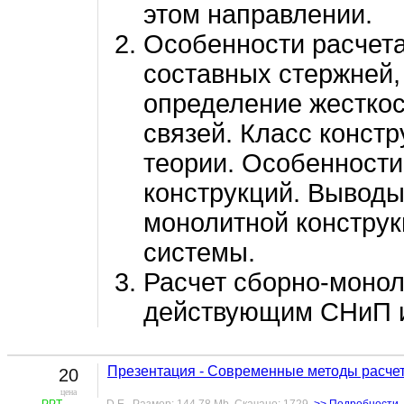
этом направлении.
Особенности расчета
составных стержней,
определение жесткос
связей. Класс конст
теории. Особенности
конструкций. Выводы
монолитной конструк
системы.
Расчет сборно-монол
действующим СНиП и
Презентация - Современные методы расче
20
цена
PPT
D.E. Размер: 144,78 Mb Скачано: 1729
>> Подробности