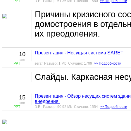
PPT
D.E. Размер: 61,36 Mb Скачано: 1580
>> Подробности
Причины кризисного со
домостроения в отдельн
их преодоления.
Презентация - Несущая система SARET
10
цена
PPT
seraf Размер: 1 Mb Скачано: 1709
>> Подробности
Слайды. Каркасная нес
Презентация - Обзор несущих систем здани
15
внедрения
цена
PPT
D.E. Размер: 90,92 Mb Скачано: 1554
>> Подробности