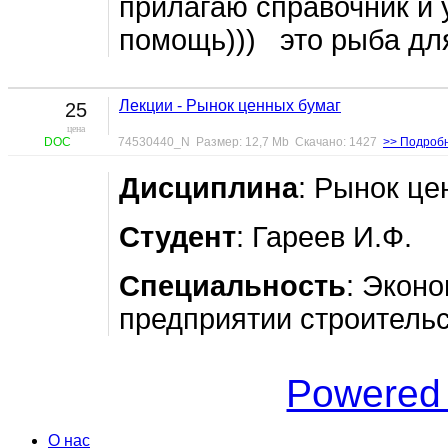
прилагаю справочник и у
помощь))) это рыба для
Лекции - Рынок ценных бумаг
25
цена
DOC
74530440_N Размер: 12,7 Mb Скачано: 1427
>> Подроб
Дисциплина
: Рынок це
Студент
: Гареев И.Ф.
Специальность
: Экон
предприятии строитель
Powered
О нас