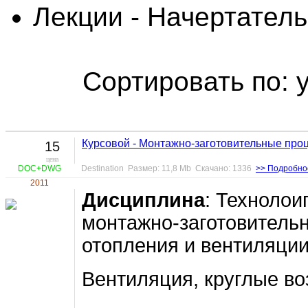
Лекции - Начертател
Сортировать по: 
Курсовой - Монтажно-заготовительные про
15
цена
DOC+DWG
Destination Размер: 11,8 Mb Скачано: 1336
>> Подробно
2011
Дисциплина
: Технолои
монтажно-заготовитель
отопления и вентиляци
Вентиляция, круглые в