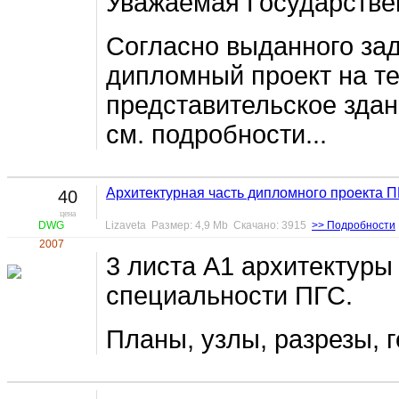
Уважаемая Государстве
Согласно выданного за
дипломный проект на т
представительское зда
см. подробности...
Архитектурная часть дипломного проекта 
40
цена
DWG
Lizaveta Размер: 4,9 Mb Скачано: 3915
>> Подробности
2007
3 листа А1 архитектуры
специальности ПГС.
Планы, узлы, разрезы, 
_