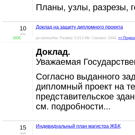
Планы, узлы, разрезы, 
Доклад на защиту дипломного проекта
10
цена
DOC
ya-samouhka Размер: 0,013 Mb Скачано: 2944
>> Подро
Доклад.
Уважаемая Государстве
Согласно выданного за
дипломный проект на т
представительское зда
см. подробности...
Индивидуальный план магистра ЖБК
15
цена