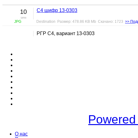
С4 шифр 13-0303
10
цена
JPG
Destination Размер: 478.86 KB Mb Скачано: 1723
>> Под
РГР С4, вариант 13-0303
Powered
О нас